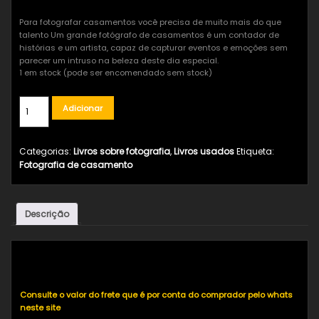
Para fotografar casamentos você precisa de muito mais do que
talento Um grande fotógrafo de casamentos é um contador de
histórias e um artista, capaz de capturar eventos e emoções sem
parecer um intruso na beleza deste dia especial.
1 em stock (pode ser encomendado sem stock)
Adicionar
Categorias:
Livros sobre fotografia
,
Livros usados
Etiqueta:
Fotografia de casamento
Descrição
Descrição
Consulte o valor do frete que é por conta do comprador pelo whats
neste site