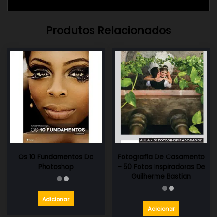
Produtos Relacionados
Os 10 Fundamentos Do
Fotografia De Casamento
Photoshop
– 50 Fotos Inspiradoras De
Guilherme Bastian
Adicionar
Adicionar