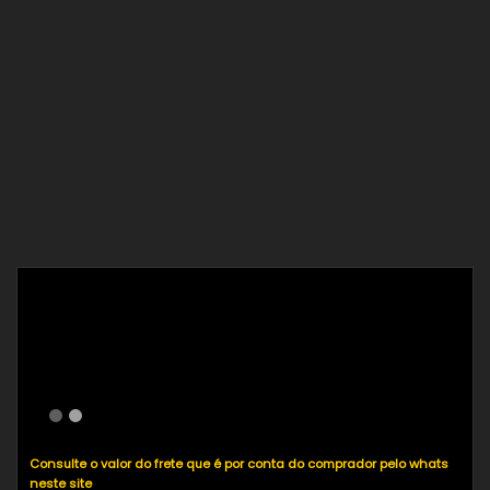
Fotografia avançada de
Casamento – A captura de
grandes memórias
Consulte o valor do frete que é por conta do comprador pelo whats
neste site