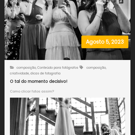
Agosto 5, 2023
composição
,
Conteúdo para fotógrafos
composição
,
criatividade
,
dicas de fotografia
O tal do momento decisivo!
Como clicar fotos assim?