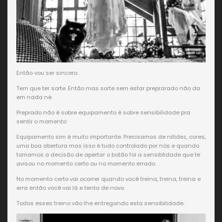
Então vou ser sincero.
Tem que ter sorte. Então mas sorte sem estar preprarado não da
em nada né
Preprado não é sobre equipamento é sobre sensibilidade pra
sentir o momento
Equipamento sim é muito importante. Precisamos de nitidez, cores,
uma boa abertura mas isso é tudo controlado por nós e quando
tomamos a decisão de apertar o botão foi a sensiblidade que te
avisou no momento certo ou no momento errado.
No momento certo vai ocorrer quando você treina, treina, treina e
erra então você vai lá e tenta de novo.
Todos esses treino vão lhe entregando esta sensibilidade.