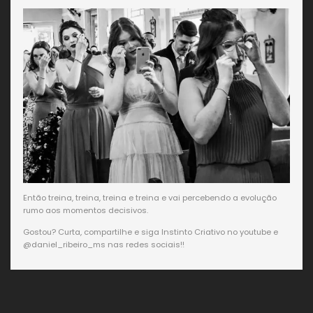
Então treina, treina, treina e treina e vai percebendo a evolução
rumo aos momentos decisivos.
Gostou? Curta, compartilhe e siga Instinto Criativo no youtube e
@daniel_ribeiro_ms nas redes sociais!!