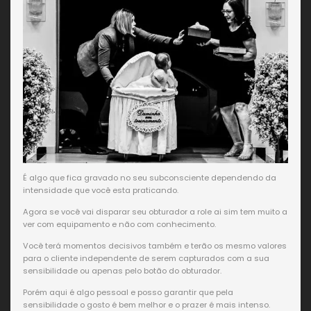
É algo que fica gravado no seu subconsciente dependendo da
intensidade que você esta praticando.
Agora se você vai disparar seu obturador a role ai sim tem muito a
ver com equipamento e não com conhecimento.
Você terá momentos decisivos também e terão os mesmo valores
para o cliente independente de serem capturados com a sua
sensibilidade ou apenas pelo botão do obturador.
Porém aqui é algo pessoal e posso garantir que pela
sensibilidade o gosto é bem melhor e o prazer é mais intenso.