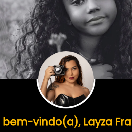
 bem-vindo(a), Layza Fr