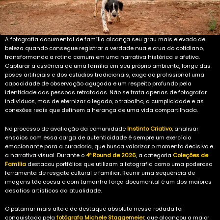
A fotografia documental de família alcança seu grau mais elevado de
beleza quando consegue registrar a verdade nua e crua do cotidiano,
transformando a rotina comum em uma narrativa histórica e afetiva.
Capturar a essência de uma família em seu próprio ambiente, longe das
poses artificiais e dos estúdios tradicionais, exige do profissional uma
capacidade de observação aguçada e um respeito profundo pela
identidade das pessoas retratadas. Não se trata apenas de fotografar
indivíduos, mas de eternizar o legado, o trabalho, a cumplicidade e as
conexões reais que definem a herança de uma vida compartilhada.
No processo de avaliação da comunidade
Instinto Criativo
, analisar
ensaios com essa carga de autenticidade é sempre um exercício
emocionante para a curadoria, que busca valorizar o momento decisivo e
a narrativa visual. Durante o
4º Round de 2026
, a categoria
Coleções de
Família
destacou portfólios que utilizam a fotografia como uma poderosa
ferramenta de resgate cultural e familiar. Reunir uma sequência de
imagens tão coesa e com tamanha força documental é um dos maiores
desafios artísticos da atualidade.
O patamar mais alto e de destaque absoluto nessa rodada foi
conquistado pela
fotógrafa Michele Staggemeier
, que alcançou a maior