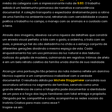
média da categoria com a impressionante nota de
9.83
. O trabalho
exibido é um testemunho primoroso de narrativa e consistência
documental. A coleção transporta o espectador diretamente para a rotina
de uma família no ambiente rural, retratando com sensibilidade e crueza
poética o trabalho no campo, o manejo com os animais e o cuidado com
a terra.
Através das imagens, observa-se uma riqueza de detalhes que constrói
um enredo visual perfeito: a lida com o gado, a ordenha, o trato com as
aves, a presença fiel do cão deitadinho no chão e o esforço conjunto de
diferentes gerações dividindo o mesmo espaço de vida. Cada
enquadramento faz um uso primoroso da luz natural e das texturas
rústicas do galpão de madeira, culminando em registros íntimos de afeto
e em um belo retrato coletivo da família unida diante de sua realidade.
Alcançar uma pontuação tão próxima da nota máxima reflete um domínio
técnico superior e um compromisso inabalável com a verdade
documental. O resultado obtido por
Michele Staggemeier
consolida sua
assinatura artística no segmento de famílias, servindo como uma
grande referência de como a fotografia pode documentar a identidade
de um povo e a força dos laços familiares com total entrega e propósito.
Obrigado por ler, compartilhe e curta, acompanhe as redes sociais do
Instinto Criativo para mais como esse !!
Inspire-se em :