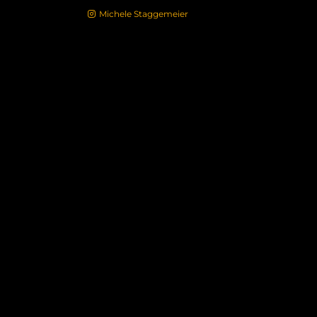
Have an account?
Michele Staggemeier
or
Register