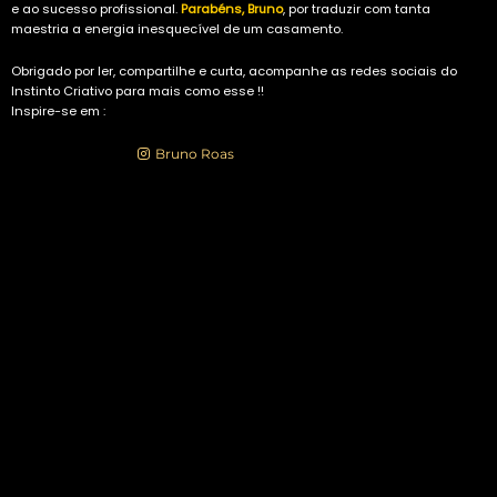
e ao sucesso profissional.
Parabéns
,
Bruno
, por traduzir com tanta
maestria a energia inesquecível de um casamento.
Obrigado por ler, compartilhe e curta, acompanhe as redes sociais do
Instinto Criativo para mais como esse !!
Inspire-se em :
Have an account?
Bruno Roas
or
Register