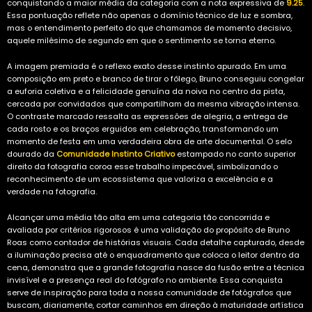
conquistando a maior média da categoria com a nota expressiva de
9.25
.
Essa pontuação reflete não apenas o domínio técnico de luz e sombra,
mas o entendimento perfeito do que chamamos de momento decisivo,
aquele milésimo de segundo em que o sentimento se torna eterno.
A imagem premiada é o reflexo exato desse instinto apurado. Em uma
composição em preto e branco de tirar o fôlego, Bruno conseguiu congelar
a euforia coletiva e a felicidade genuína da noiva no centro da pista,
cercada por convidados que compartilham da mesma vibração intensa.
O contraste marcado ressalta as expressões de alegria, a entrega de
cada rosto e os braços erguidos em celebração, transformando um
momento de festa em uma verdadeira obra de arte documental. O selo
dourado da
C
omunidade Instinto Criativo
estampado no canto superior
direito da fotografia coroa esse trabalho impecável, simbolizando o
reconhecimento de um ecossistema que valoriza a excelência e a
verdade na fotografia.
Alcançar uma média tão alta em uma categoria tão concorrida e
avaliada por critérios rigorosos é uma validação do propósito de Bruno
Roas como contador de histórias visuais. Cada detalhe capturado, desde
a iluminação precisa até o enquadramento que coloca o leitor dentro da
cena, demonstra que a grande fotografia nasce da fusão entre a técnica
invisível e a presença real do fotógrafo no ambiente. Essa conquista
serve de inspiração para toda a nossa comunidade de fotógrafos que
buscam, diariamente, cortar caminhos em direção à maturidade artística