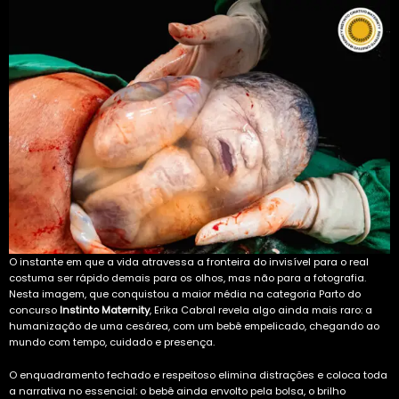
O instante em que a vida atravessa a fronteira do invisível para o real
costuma ser rápido demais para os olhos, mas não para a fotografia.
Nesta imagem, que conquistou a maior média na categoria Parto do
concurso
Instinto Maternity
, Erika Cabral revela algo ainda mais raro: a
humanização de uma cesárea, com um bebê empelicado, chegando ao
mundo com tempo, cuidado e presença.
O enquadramento fechado e respeitoso elimina distrações e coloca toda
a narrativa no essencial: o bebê ainda envolto pela bolsa, o brilho