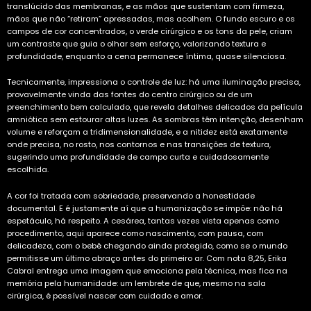
translúcido das membranas, e as mãos que sustentam com firmeza,
mãos que não “retiram” apressadas, mas acolhem. O fundo escuro e os
campos de cor concentrados, o verde cirúrgico e os tons da pele, criam
um contraste que guia o olhar sem esforço, valorizando textura e
profundidade, enquanto a cena permanece íntima, quase silenciosa.
Tecnicamente, impressiona o controle de luz: há uma iluminação precisa,
provavelmente vinda das fontes do centro cirúrgico ou de um
preenchimento bem calculado, que revela detalhes delicados da película
amniótica sem estourar altas luzes. As sombras têm intenção, desenham
volume e reforçam a tridimensionalidade, e a nitidez está exatamente
onde precisa, no rosto, nos contornos e nas transições de textura,
sugerindo uma profundidade de campo curta e cuidadosamente
escolhida.
A cor foi tratada com sobriedade, preservando a honestidade
documental. E é justamente aí que a humanização se impõe: não há
espetáculo, há respeito. A cesárea, tantas vezes vista apenas como
procedimento, aqui aparece como nascimento, com pausa, com
delicadeza, com o bebê chegando ainda protegido, como se o mundo
permitisse um último abraço antes do primeiro ar. Com nota 8,25, Erika
Cabral entrega uma imagem que emociona pela técnica, mas fica na
memória pela humanidade: um lembrete de que, mesmo na sala
cirúrgica, é possível nascer com cuidado e amor.