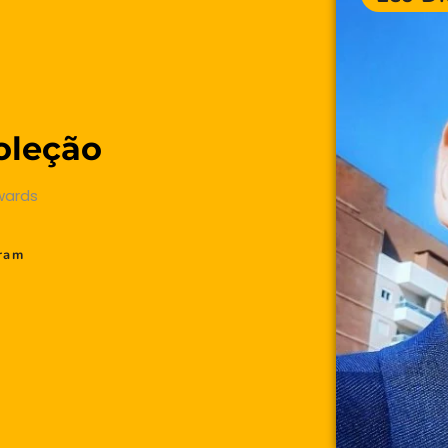
oleção
Awards
gram