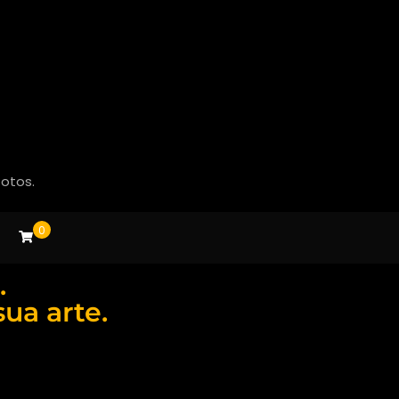
fotos.
0
.
ua arte.