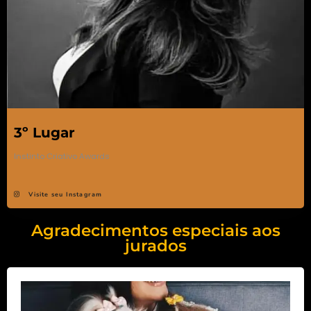
3º Lugar
Instinto Criativo Awards
Visite seu Instagram
Agradecimentos especiais aos
jurados