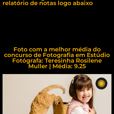
relatório de notas logo abaixo
Foto com a melhor média do
concurso de Fotografia em Estúdio
Fotógrafa: Teresinha Rosilene
Muller | Média: 9.25