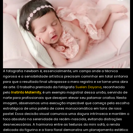
A fotografia newborn é, essencialmente, um campo onde a técnica
rigorosa e a sensibilidade artística precisam caminhar em total sintonia
para que o resultado final ultrapasse o mero registro e se torne uma obra
de arte. O trabalho premiado da fotógrafa
Suelen Dayana
, reconhecido
pelo
Instinto Maternity
, é um exemplo magistral dessa união, servindo de
norte para profissionais que desejam elevar seu patamar criativo. Nesta
imagem, observamos uma execução impecável que começa pela escolha
estratégica de uma paleta de cores monocromática em tons de rosa
pastel. Essa decisão visual comunica uma doçura intrínseca e mantém o
foco absoluto na serenidade da recém-nascida, evitando distrações
desnecessárias. A harmonia entre as texturas do mini sofá, a renda
delicada do figurino e a tiara floral demonstra um planejamento estético