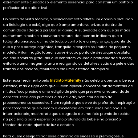
extremamente cuidadoso, elemento essencial para construir um portfólio
profissional de alto nível.
Do ponto de vista técnico, o posicionamento reflete um domínio profundo
da fisiologia do bebê, algo que é amplamente valorizado dentro da
comunidade liderada por Daniel Ribeiro. A suavidade com que as mãos
sustentam o rosto e a curvatura natural das pernas indicam que a
fotógrafa priorizou, acima de tudo, o conforto e a segurança, garantindo
que a pose pareça orgânica, tranquila e respeite os limites do pequeno
modelo. A iluminação lateral suave é outro ponto de destaque absoluto;
ela cria sombras graduais que conferem volume e profundidade à cena,
evitando uma imagem plana e realçando os detalhes sutis da pele e das
tramas dos tecidos, resultando em uma estética atemporal.
Este reconhecimento pelo
Instinto Maternity
não celebra apenas a beleza
estética, mas o rigor com que Suelen aplicou conceitos fundamentais de
nitidez, foco preciso e uma edição de pele que preserva a naturalidade
característica dos primeiros dias de vida, sem cair no erro do
processamento excessivo. É um registro que serve de profunda inspiração
para fotógrafos que buscam a excelência em concursos nacionais e
internacionais, mostrando que o segredo de uma foto premiada reside
na paciência para esperar o sono profundo do bebê e na precisão
técnica de cada ajuste de luz e cenário.
Para quem deseja trilhar esse caminho de sucesso e premiações, é