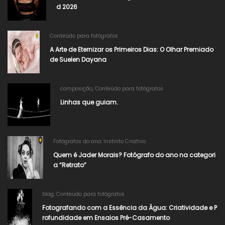
d 2026
Conteúdo para fotógrafos
A Arte de Eternizar os Primeiros Dias: O Olhar Premiado
de Suelen Dayana​
composição
,
Conteúdo para fotógrafos
Linhas que guiam.
Fotógrafos do ano: Instinto Criativo
Quem é Jader Morais? Fotógrafo do ano na categori
a “Retrato”
blog
,
Conteúdo para fotógrafos
Fotografando com a Essência da Água: Criatividade e P
rofundidade em Ensaios Pré-Casamento