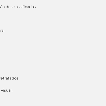
ão desclassificadas.
ra.
retratados.
visual.