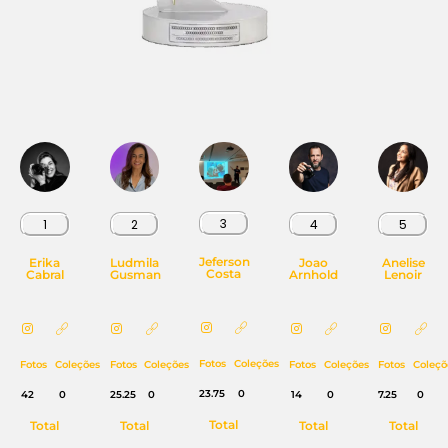
3
1
2
4
5
Jeferson
Erika
Ludmila
Joao
Anelise
Costa
Cabral
Gusman
Arnhold
Lenoir
Fotos
Coleções
Fotos
Coleções
Fotos
Coleções
Fotos
Coleções
Fotos
Coleçõ
23.75
0
42
0
25.25
0
14
0
7.25
0
Total
Total
Total
Total
Total