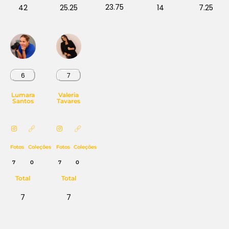
23.75
42
25.25
14
7.25
6
7
Lumara
Valeria
Santos
Tavares
Fotos
Coleções
Fotos
Coleções
7
0
7
0
Total
Total
7
7