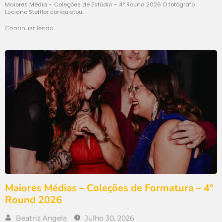
Maiores Média – Coleções de Estúdio – 4° Round 2026 O fotógrafo
Luciano Steffler conquistou…
Continuar lendo
Maiores Médias – Coleções de Formatura – 4°
Round 2026​
Beatriz Angela
Julho 30, 2026