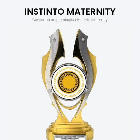
INSTINTO MATERNITY
Maior média de Fotografia de Família
Concorras as premiações Instinto Maternity