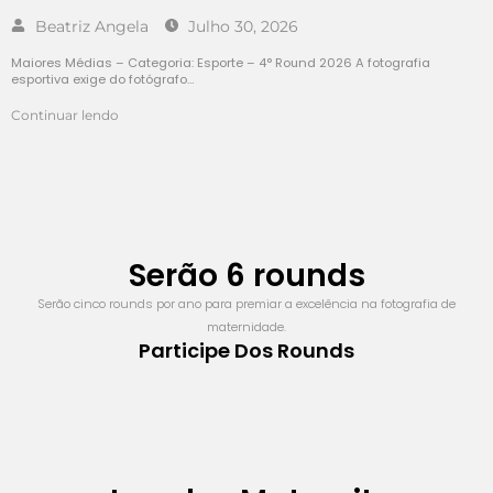
Beatriz Angela
Julho 30, 2026
Maiores Médias – Categoria: Esporte – 4° Round 2026 A fotografia
esportiva exige do fotógrafo…
Continuar lendo
Serão 6 rounds
Serão cinco rounds por ano para premiar a excelência na fotografia de
maternidade.
Participe Dos Rounds