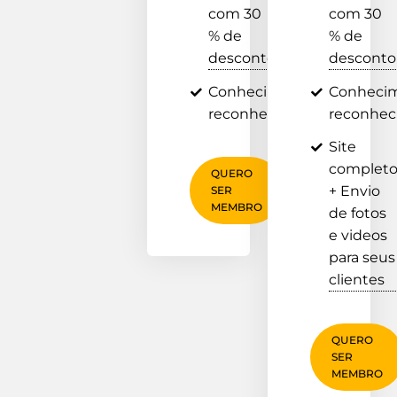
com 30
com 30
% de
% de
desconto
desconto
Conhecimento e
Conheci
reconhecimento
reconhe
Site
complet
QUERO
+ Envio
SER
MEMBRO
de fotos
e videos
para seus
clientes
QUERO
SER
MEMBRO