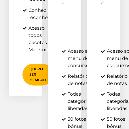
o
o
Conhecimento e
reconhecimento
Fe
Fe
at
at
Acesso
ur
ur
todos
es
es
pacotes
Maternity
Acesso ao
Acesso a
menu de
menu de
concursos
concurso
QUERO
SER
Relatório
Relatório
MEMBRO
de notas
de notas
Todas
Todas
categorias
categoria
liberadas
liberadas
30 fotos
50 fotos
bônus
bônus