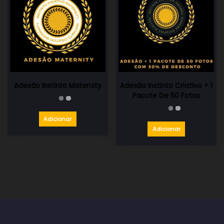
Adesão Instinto Maternity
Adesão Instinto Criativo + 1
Pacote De 50 Fotos
Adicionar
Adicionar