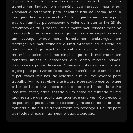
depois desejo de lembrar.Foi dessa curiosidade de querer
transformar timidez em memória que nasceu meu olhar.
Comecei a fotografar para capturar não só rostos, mas a
coragem de quem se mostra. Cada clique foi um convite para
que as famílias percebessem o valor do instante. Em 25 de
novembro de 2018, nasceu oficialmente meu primeiro trabalho
com aquilo que, pouco depois, ganharia nome: Registro Eterno,
um espaço criado para transformar lembranças em
herança.Hoje meu trabalho é uma extensão da história da
minha casa. Sigo registrando partos nas primeiras horas da
manhã, ensaios em lares simples que se transformam em
cenários únicos e gestantes que, como minhas primas,
descobrem o prazer de se ver. A avó que antes escondia o rosto
agora pede para ver as fotos, revive memórias e se emociona e
é por esses minutos de verdade que eu me levanto para
trabalhar.Minha estrela-norte é clara e pessoal: preservar o que
o tempo tenta levar, com sensibilidade e humanidade. Na
Registro Eterno, cada sessão é um gesto de cuidado e uma
promessa de que aquilo que acontece uma vez não precisará
se perder.Porque algumas fotos começam escondidas atrás de
cortinas e um dia se transformam em herança. Eu cuido para
que todas cheguem ao mesmo lugar: o coração.