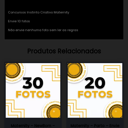
Concursos Instinto Criativo Maternity
Envie 10 fotos
Não envie nenhuma foto sem ler as regras
Produtos Relacionados
Maternity – NewBorn –
Maternity – Parto – Envie