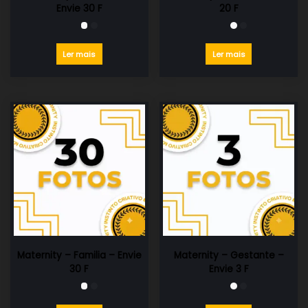
Envie 30 F
20 F
Ler mais
Ler mais
Maternity – Familia – Envie
Maternity – Gestante –
30 F
Envie 3 F