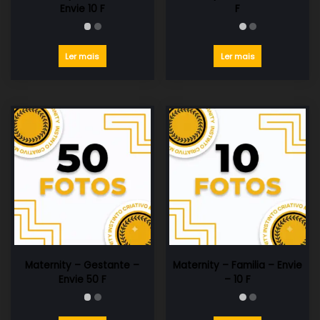
Envie 10 F
F
Ler mais
Ler mais
Maternity – Gestante –
Maternity – Familia – Envie
Envie 50 F
– 10 F