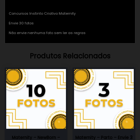
Concursos Instinto Criativo Maternity
Envie 30 fotos
Não envie nenhuma foto sem ler as regras
Produtos Relacionados
Maternity – NewBorn –
Maternity – Parto – Envie 3