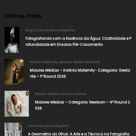
Ultimos Posts
blog
,
Conteúdo para fotógrafos
Fotografando com a Essência da Água: Criatividade e P
rofundidade em Ensaios Pré-Casamento
Instinto Maternity
,
Maiores Medias Maternity
Maiores Médias – Instinto Maternity- Categoria: Gesta
nte – 1° Round 2026
Maiores Médias Instinto Criativo
Maiores Médias – Categoria: Newborn – 4° Round 2
026​
Conteúdo para fotógrafos
A Geometria do Olhar: A Arte e a Técnica na Fotografia