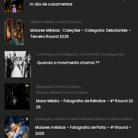
m dia de casamentos
Maiores Médias Instinto Criativo
Maiores Médias : Coleções – Categoria: Debutantes –
Terceiro Round 2026
Conteúdo para fotógrafos
,
movimento
,
Uncategorized
Quando o movimento chama ??
Destaques Instinto Criativo
,
Maiores Médias Instinto Criativo
Maior Média – Fotografia de Retratos – 4º Round 20
25
Destaques Instinto Criativo
,
Maiores Médias Instinto Criativo
Maiores médias – Fotografia de Parto – 4º Round –
2025