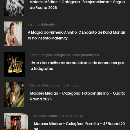
Maiores Médias – Categoria : Fotojornalismo – Segun
do Round 2026
Instinto Maternity
A Magia do Primeiro Aninho: O Encanto de Karol Monari
ni no Instinto Maternity
Conteúdo para fotógrafos
,
Sobre premiações
Uma das melhores comunidades de concursos par
a fotógrafos
Maiores Médias Instinto Criativo
Maiores Médias – Categoria: Fotojornalismo – Quarto
Round 2026
Maiores Médias Instinto Criativo
Maiores Médias – Coleções : Família – 4° Round 20
26