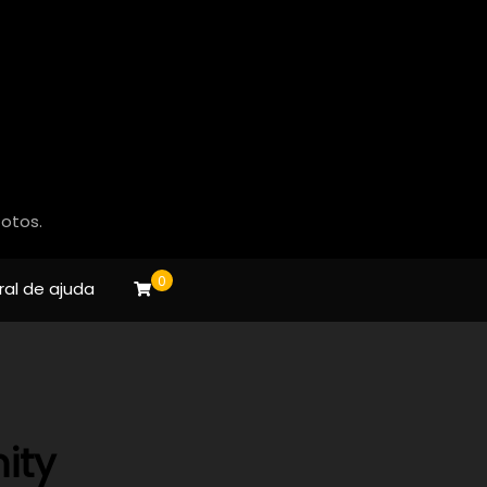
fotos.
0
ral de ajuda
ity