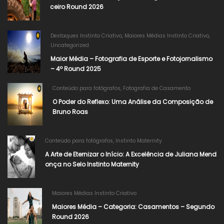
ceiro Round 2026
Destaques Instinto Criativo
,
Maiores Médias Instinto Criativo
,
Uncategorized
Maior Média – Fotografia de Esporte e Fotojornalismo
– 4º Round 2025
Conteúdo para fotógrafos
,
Fotografia de Casamento
O Poder do Reflexo: Uma Análise da Composição de
Bruno Roas
Conteúdo para fotógrafos
,
Instinto Maternity
A Arte de Eternizar o Início: A Excelência de Juliana Mend
onça no Selo Instinto Maternity
Maiores Médias Instinto Criativo
Maiores Média – Categoria: Casamentos – Segundo
Round 2026