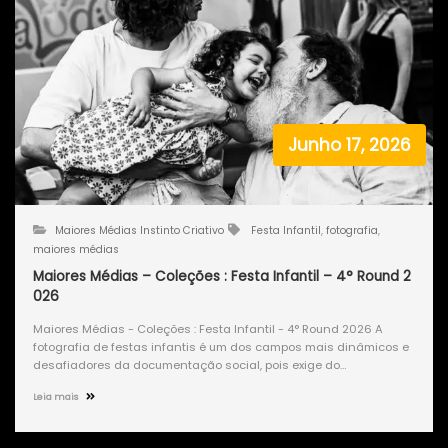
Junho 17, 2026
Maiores Médias Instinto Criativo
Festa Infantil
,
fotografia
,
maiores médias
Maiores Médias – Coleções : Festa Infantil – 4° Round 2
026
Maiores Médias - Coleções : Festa Infantil - 4° Round 2026 A
fotografia de festas infantis é um dos campos mais dinâmicos e
desafiadores da documentação social, pois exige do…
Leia mais