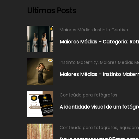
Ultimos Posts
Maiores Médias Instinto Criativo
Maiores Médias – Categoria: Ret
Instinto Maternity
,
Maiores Medias M
Maiores Médias – Instinto Mater
Conteúdo para fotógrafos
A identidade visual de um fotóg
Conteúdo para fotógrafos
,
equipame