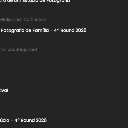
ro de um Estúdio de Fotografia
Médias Instinto Criativo
e Fotografia de Família – 4º Round 2025
nto
,
Uncategorized
iva!
údio – 4° Round 2026