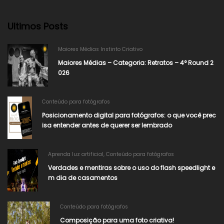
Ultimos Posts
Maiores Médias Instinto Criativo
Maiores Médias – Categoria: Retratos – 4° Round 2
026​
Conteúdo para fotógrafos
Posicionamento digital para fotógrafos: o que você prec
isa entender antes de querer ser lembrado
Aprenda luz artificial
,
Conteúdo para fotógrafos
Verdades e mentiras sobre o uso do flash speedlight e
m dia de casamentos
Conteúdo para fotógrafos
Composição para uma foto criativa!