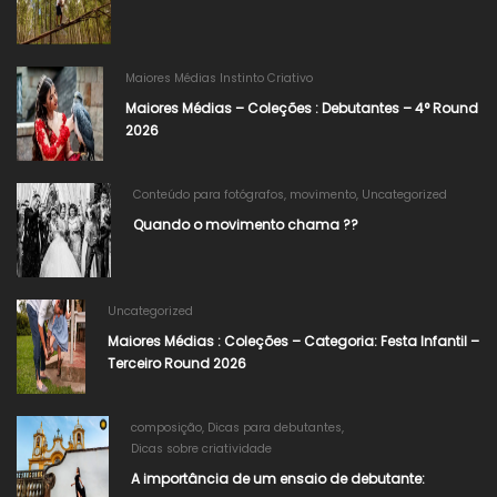
Maiores Médias Instinto Criativo
Maiores Médias – Coleções : Debutantes – 4° Round
2026
Conteúdo para fotógrafos
,
movimento
,
Uncategorized
Quando o movimento chama ??
Uncategorized
Maiores Médias : Coleções – Categoria: Festa Infantil –
Terceiro Round 2026
composição
,
Dicas para debutantes
,
Dicas sobre criatividade
A importância de um ensaio de debutante: