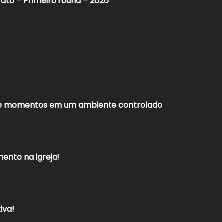
ato – Primeiro round – 2026
ndo momentos em um ambiente controlado
ento na igreja!
iva!