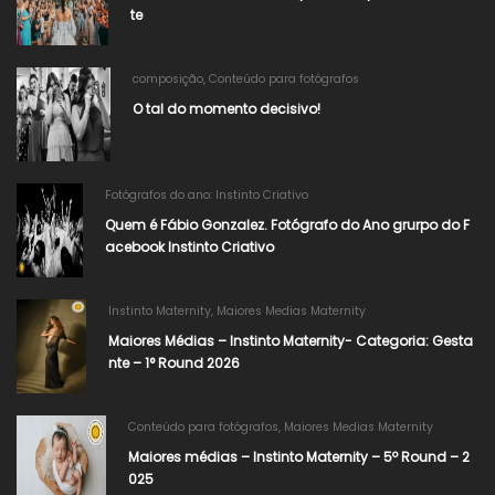
te
composição
,
Conteúdo para fotógrafos
O tal do momento decisivo!
Fotógrafos do ano: Instinto Criativo
Quem é Fábio Gonzalez. Fotógrafo do Ano grurpo do F
acebook Instinto Criativo
Instinto Maternity
,
Maiores Medias Maternity
Maiores Médias – Instinto Maternity- Categoria: Gesta
nte – 1° Round 2026
Conteúdo para fotógrafos
,
Maiores Medias Maternity
Maiores médias – Instinto Maternity – 5º Round – 2
025