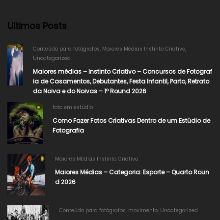
Ultimos Posts
Conteúdo para fotógrafos
,
Maiores Médias Instinto Criativo
,
Uncategorized
Maiores médias – Instinto Criativo – Concursos de Fotograf
ia de Casamentos, Debutantes, Festa Infantil, Parto, Retrato
da Noiva e do Noivas – 1º Round 2026
foto em estúdio
Como Fazer Fotos Criativas Dentro de um Estúdio de
Fotografia
Maiores Médias Instinto Criativo
Maiores Médias – Categoria: Esporte – Quarto Roun
d 2026
Conteúdo para fotógrafos
,
movimento
,
Uncategorized