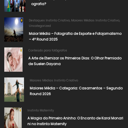
ografia?
Destaques Instinto Criativo
,
Maiores Médias Instinto Criativo
,
Uncategorized
Maior Média – Fotografia de Esporte e Fotojornalismo
– 4º Round 2025
Conteúdo para fotógrafos
A Arte de Eternizar os Primeiros Dias: O Olhar Premiado
de Suelen Dayana​
Maiores Médias Instinto Criativo
Maiores Média – Categoria: Casamentos – Segundo
Round 2026
Instinto Maternity
A Magia do Primeiro Aninho: O Encanto de Karol Monari
ni no Instinto Maternity