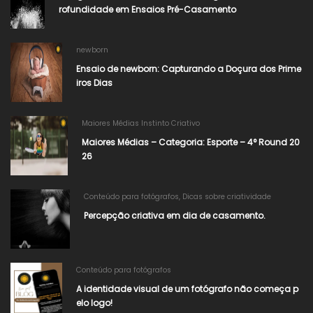
rofundidade em Ensaios Pré-Casamento
newborn
Ensaio de newborn: Capturando a Doçura dos Prime
iros Dias
Maiores Médias Instinto Criativo
Maiores Médias – Categoria: Esporte – 4° Round 20
26​
Conteúdo para fotógrafos
,
Dicas sobre criatividade
Percepção criativa em dia de casamento.
Conteúdo para fotógrafos
A identidade visual de um fotógrafo não começa p
elo logo!