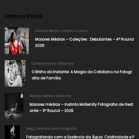
Ultimos Posts
Maiores Médias Instinto Criativo
Maiores Médias – Coleções : Debutantes – 4° Round
2026
Conteúdo para fotógrafos
O Brilho do Instante: A Magia do Cotidiano na Fotogr
afia de Família
Maiores Medias Maternity
Maiores médias – Instinto Maternity Fotografia de Gest
ante – 3º Round – 2025
blog
,
Conteúdo para fotógrafos
Fotografando com a Essência da Água: Criatividade e P