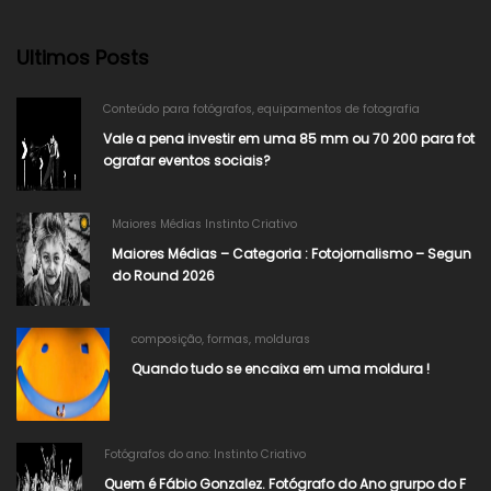
Ultimos Posts
Conteúdo para fotógrafos
,
equipamentos de fotografia
Vale a pena investir em uma 85 mm ou 70 200 para fot
ografar eventos sociais?
Maiores Médias Instinto Criativo
Maiores Médias – Categoria : Fotojornalismo – Segun
do Round 2026
composição
,
formas
,
molduras
Quando tudo se encaixa em uma moldura !
Fotógrafos do ano: Instinto Criativo
Quem é Fábio Gonzalez. Fotógrafo do Ano grurpo do F