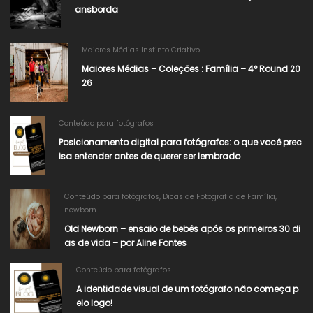
ansborda
Maiores Médias Instinto Criativo
Maiores Médias – Coleções : Família – 4° Round 20
26
Conteúdo para fotógrafos
Posicionamento digital para fotógrafos: o que você prec
isa entender antes de querer ser lembrado
Conteúdo para fotógrafos
,
Dicas de Fotografia de Família
,
newborn
Old Newborn – ensaio de bebês após os primeiros 30 di
as de vida – por Aline Fontes
Conteúdo para fotógrafos
A identidade visual de um fotógrafo não começa p
elo logo!