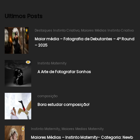
Ultimos Posts
Destaques Instinto Criativo
,
Maiores Médias Instinto Criativo
Maior média – Fotografia de Debutantes – 4º Round
– 2025
Instinto Maternity
A Arte de Fotografar Sonhos
composição
Bora estudar composição!
Instinto Maternity
,
Maiores Medias Maternity
Maiores Médias – Instinto Maternity- Categoria: Newb