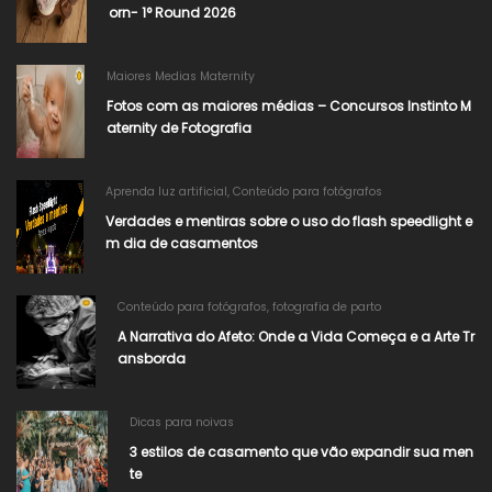
orn- 1° Round 2026
Maiores Medias Maternity
Fotos com as maiores médias – Concursos Instinto M
aternity de Fotografia
Aprenda luz artificial
,
Conteúdo para fotógrafos
Verdades e mentiras sobre o uso do flash speedlight e
m dia de casamentos
Conteúdo para fotógrafos
,
fotografia de parto
A Narrativa do Afeto: Onde a Vida Começa e a Arte Tr
ansborda
Dicas para noivas
3 estilos de casamento que vão expandir sua men
te