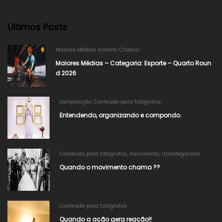
Ultimos Posts
Maiores Médias Instinto Criativo
Maiores Médias – Categoria: Esporte – Quarto Roun
d 2026
composição
,
Conteúdo para fotógrafos
Entendendo, organizando e compondo.
Conteúdo para fotógrafos
,
movimento
,
Uncategorized
Quando o movimento chama ??
Conteúdo para fotógrafos
Quando a ação gera reação!!