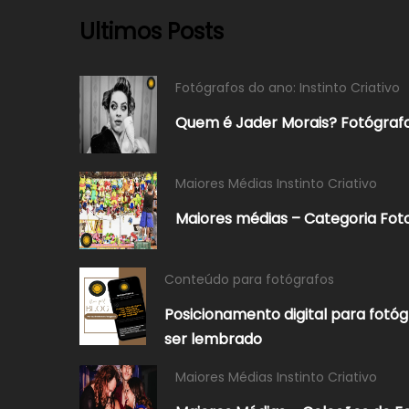
Ultimos Posts
Fotógrafos do ano: Instinto Criativo
Quem é Jader Morais? Fotógrafo
Maiores Médias Instinto Criativo
Maiores médias – Categoria Foto
Conteúdo para fotógrafos
Posicionamento digital para fotóg
ser lembrado
Maiores Médias Instinto Criativo