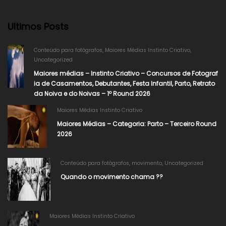
Ultimos Posts
Conteúdo para fotógrafos
,
Maiores Médias Instinto Criativo
,
Uncategorized
Maiores médias – Instinto Criativo – Concursos de Fotograf
ia de Casamentos, Debutantes, Festa Infantil, Parto, Retrato
da Noiva e do Noivas – 1º Round 2026
Maiores Médias Instinto Criativo
Maiores Médias – Categoria: Parto – Terceiro Round
2026
Conteúdo para fotógrafos
,
movimento
,
Uncategorized
Quando o movimento chama ??
Maiores Médias Instinto Criativo