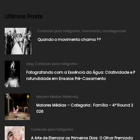
Ultimos Posts
Conteúdo para fotógrafos
,
movimento
,
Uncategorized
Quando o movimento chama ??
blog
,
Conteúdo para fotógrafos
Fotografando com a Essência da Água: Criatividade e P
rofundidade em Ensaios Pré-Casamento
Maiores Medias Maternity
Maiores Médias – Categoria : Família – 4° Round 2
026
Conteúdo para fotógrafos
A Arte de Eternizar os Primeiros Dias: O Olhar Premiado