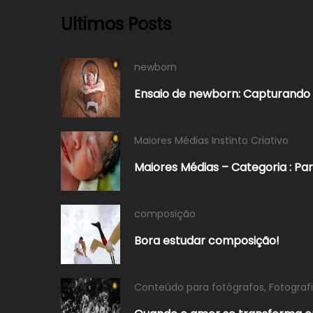
Ultimos Posts
newborn
Ensaio de newborn: Capturando 
Maiores Médias Instinto Criativo
Maiores Médias – Categoria : Pa
composição
Bora estudar composição!
Conteúdo para fotógrafos
,
Fotogra