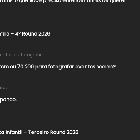
rafos: o que você precisa entender antes de querer
mília – 4° Round 2026
ntos de fotografia
mm ou 70 200 para fotografar eventos sociais?
afos
mpondo.
a Infantil – Terceiro Round 2026