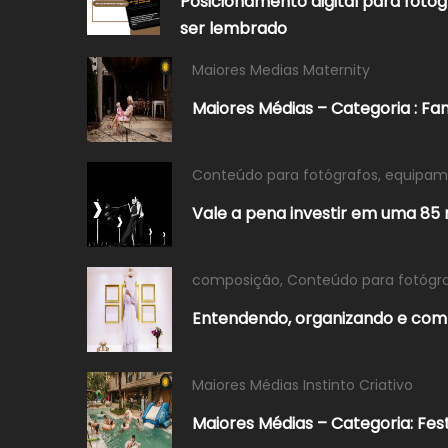
Posicionamento digital para fotóg
ser lembrado
Maiores Medias Maternity
Maiores Médias – Categoria : Fa
Conteúdo para fotógrafos
,
equipame
Vale a pena investir em uma 85 
composição
,
Conteúdo para fotógr
Entendendo, organizando e co
Maiores Médias Instinto Criativo
Maiores Médias – Categoria: Fest