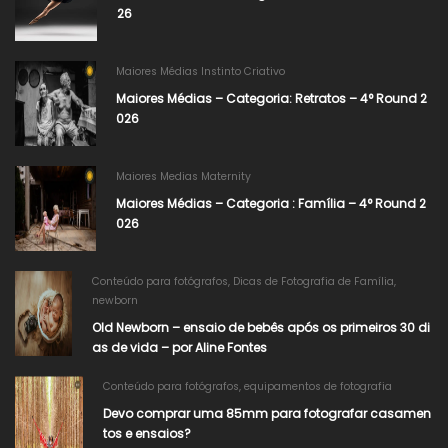
26​
Maiores Médias Instinto Criativo
Maiores Médias – Categoria: Retratos – 4° Round 2
026​
Maiores Medias Maternity
Maiores Médias – Categoria : Família – 4° Round 2
026
Conteúdo para fotógrafos
,
Dicas de Fotografia de Família
,
newborn
Old Newborn – ensaio de bebês após os primeiros 30 di
as de vida – por Aline Fontes
Conteúdo para fotógrafos
,
equipamentos de fotografia
Devo comprar uma 85mm para fotografar casamen
tos e ensaios?