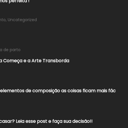
nos perfeita !
nto
,
Uncategorized
ia de parto
ida Começa e a Arte Transborda
elementos de composição as coisas ficam mais fác
casar? Leia esse post e faça sua decisão!!