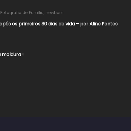
 Fotografia de Família
,
newborn
pós os primeiros 30 dias de vida – por Aline Fontes
 moldura !