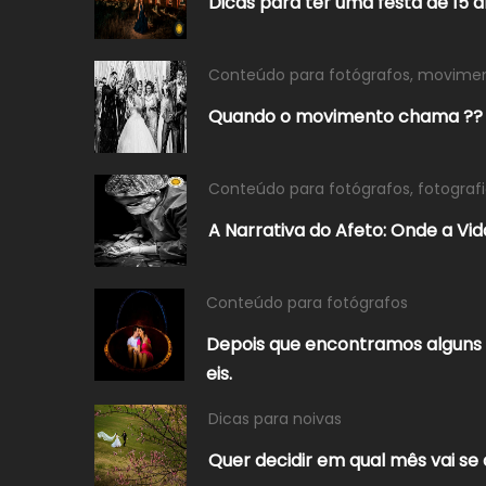
Dicas para ter uma festa de 15 a
Conteúdo para fotógrafos
,
movime
Quando o movimento chama ??
Conteúdo para fotógrafos
,
fotograf
A Narrativa do Afeto: Onde a V
Conteúdo para fotógrafos
Depois que encontramos alguns 
eis.
Dicas para noivas
Quer decidir em qual mês vai se 