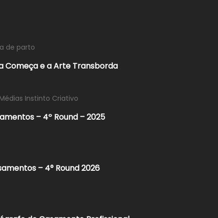
ia de parto
ida Começa e a Arte Transborda
Médias Instinto Criativo
samentos – 4º Round – 2025
asamentos – 4° Round 2026