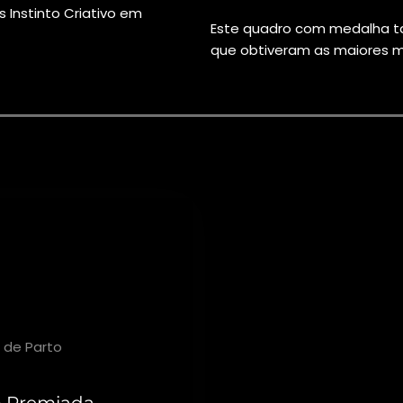
 Instinto Criativo em
Este quadro
com medalha t
que obtiveram as maiores m
 Cunha
 de Parto
o Premiada