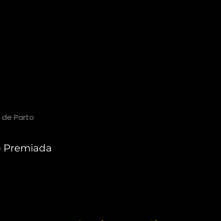
 Cunha
 de Parto
o Premiada