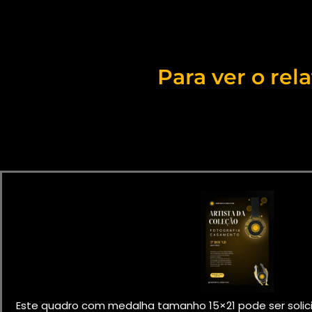
Para ver o rel
Este quadro
com medalha
tamanho 15×21
pode ser soli