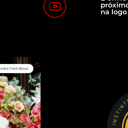
próximo
na logo
ndre Clark Bovo