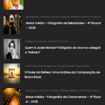
Destaques Instinto Criativo
,
Maiores Médias Instinto Criativo
Maior média – Fotografia de Debutantes – 4º Round
– 2025
Fotógrafos do ano: Instinto Criativo
Quem é Jader Morais? Fotógrafo do ano na categori
a “Retrato”
Conteúdo para fotógrafos
,
Fotografia de Casamento
O Poder do Reflexo: Uma Análise da Composição de
Bruno Roas
Destaques Instinto Criativo
,
Maiores Médias Instinto Criativo
Maior média – Fotografia de Casamentos – 4º Roun
d – 2025