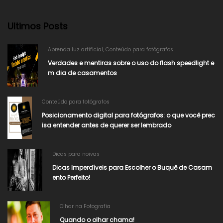
Ultimos Posts
Aprenda luz artificial
,
Conteúdo para fotógrafos
Verdades e mentiras sobre o uso do flash speedlight e
m dia de casamentos
Conteúdo para fotógrafos
Posicionamento digital para fotógrafos: o que você prec
isa entender antes de querer ser lembrado
Dicas para noivas
Dicas Imperdíveis para Escolher o Buquê de Casam
ento Perfeito!
Olhar na Fotografia
Quando o olhar chama!