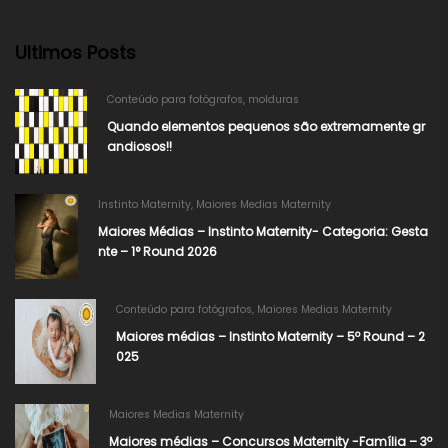
Ultimos Posts
Conteúdo para fotógrafos
,
molduras
Quando elementos pequenos são extremamente gr
andiosos!!
Instinto Maternity
,
Maiores Medias Maternity
Maiores Médias – Instinto Maternity- Categoria: Gesta
nte – 1° Round 2026
Conteúdo para fotógrafos
,
Maiores Medias Maternity
Maiores médias – Instinto Maternity – 5º Round – 2
025
Maiores Medias Maternity
Maiores médias – Concursos Maternity -Família – 3º