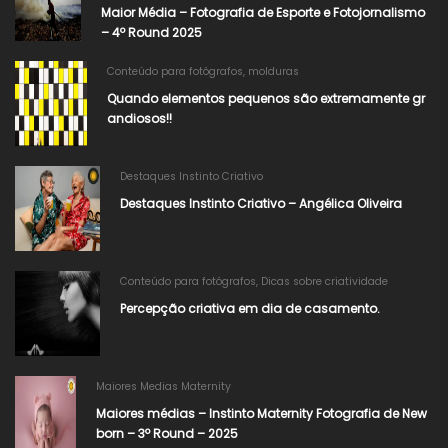
Maior Média – Fotografia de Esporte e Fotojornalismo
– 4º Round 2025
Conteúdo para fotógrafos
,
molduras
Quando elementos pequenos são extremamente gr
andiosos!!
Destaques Instinto Criativo
Destaques Instinto Criativo – Angélica Oliveira
Conteúdo para fotógrafos
,
Dicas sobre criatividade
Percepção criativa em dia de casamento.
Maiores Medias Maternity
Maiores médias – Instinto Maternity Fotografia de New
born – 3º Round – 2025