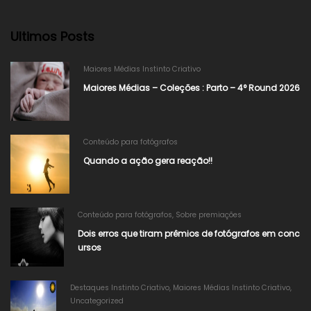
Ultimos Posts
Maiores Médias Instinto Criativo
Maiores Médias – Coleções : Parto – 4° Round 2026
Conteúdo para fotógrafos
Quando a ação gera reação!!
Conteúdo para fotógrafos
,
Sobre premiações
Dois erros que tiram prêmios de fotógrafos em conc
ursos
Destaques Instinto Criativo
,
Maiores Médias Instinto Criativo
,
Uncategorized