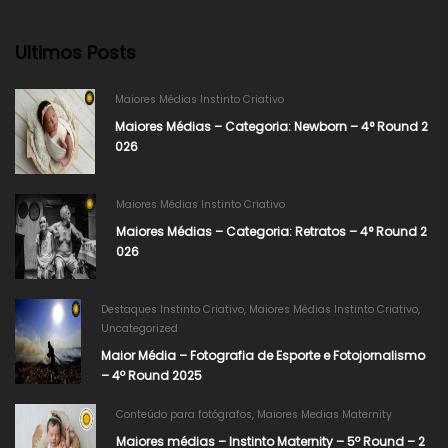
Ultimos Posts
Maiores Médias Instinto Criativo
Maiores Médias – Categoria: Newborn – 4° Round 2
026​
Maiores Médias Instinto Criativo
Maiores Médias – Categoria: Retratos – 4° Round 2
026​
Destaques Instinto Criativo
,
Maiores Médias Instinto Criativo
,
Uncategorized
Maior Média – Fotografia de Esporte e Fotojornalismo
– 4º Round 2025
Conteúdo para fotógrafos
,
Maiores Medias Maternity
Maiores médias – Instinto Maternity – 5º Round – 2